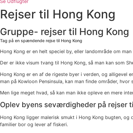
Se Udflugter
Rejser til Hong Kong
Gruppe- rejser til Hong Kong
Tag på en spændende rejse til Hong Kong
Hong Kong er en helt speciel by, eller landområde om man 
Der er ikke visum tvang til Hong Kong, så man kan som Sh
Hong Kong er en af de rigeste byer i verden, og alligevel 
man på Kowloon Pensinsula, kan man finde områder, hvor s
Men lige meget hvad, så kan man ikke opleve en mere inten
Oplev byens seværdigheder på rejser t
Hong Kong ligger malerisk smukt i Hong Kong bugten, og de
familier bor og lever af fiskeri.