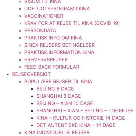
VISUM TIL KINA
UDFLUGTSPROGRAM I KINA
VACCINATIONER
KRAV FOR AT REJSE TIL KINA (COVID 19)
PERSONDATA
PRAKTISK INFO OM KINA
SINEX REJSERS BETINGELSER
PRAKTISK INFORMATION KINA
ERHVERVSREJSER
FEED BACK FORMULAR
REJSEOVERSIGT
POPULÆRE REJSER TIL KINA
BEIJING 8 DAGE
SHANGHAI 8 DAGE
BEIJING – XI’AN 10 DAGE
SHANGHAI – XI’AN – BEIJING – TOGREJSE
KINA – KULTUR OG HISTORIE 14 DAGE
DET AUTENTISKE KINA – 14 DAGE
KINA INDIVIDUELLE REJSER