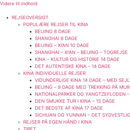
Videre til indhold
REJSEOVERSIGT
POPULÆRE REJSER TIL KINA
BEIJING 8 DAGE
SHANGHAI 8 DAGE
BEIJING – XI’AN 10 DAGE
SHANGHAI – XI’AN – BEIJING – TOGREJSE
KINA – KULTUR OG HISTORIE 14 DAGE
DET AUTENTISKE KINA – 14 DAGE
KINA INDIVIDUELLE REJSER
VIDUNDERLIGE KINA 14 DAGE – MED SEJ
BEIJING – 9 DAGE MED TREKKING PÅ MU
NATIONALPARKER OG YANGTZEFLODEN –
DEN SMUKKE TUR I KINA – 15 DAGE
DET BEDSTE AF KINA 17 DAGE
SICHUAN OG YUNNAN – DET SYDVESTLIG
REJSER PÅ EGEN HÅND I KINA
TIBET