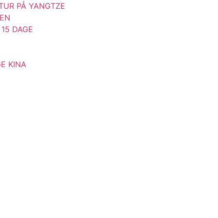
LTUR PÅ YANGTZE
REN
 15 DAGE
E KINA