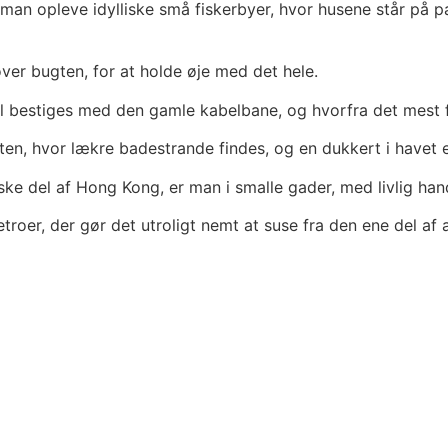
n man opleve idylliske små fiskerbyer, hvor husene står på
ver bugten, for at holde øje med det hele.
al bestiges med den gamle kabelbane, og hvorfra det mest f
en, hvor lækre badestrande findes, og en dukkert i havet er
ke del af Hong Kong, er man i smalle gader, med livlig hand
roer, der gør det utroligt nemt at suse fra den ene del af a