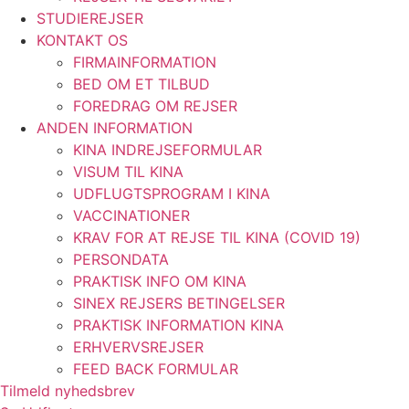
STUDIEREJSER
KONTAKT OS
FIRMAINFORMATION
BED OM ET TILBUD
FOREDRAG OM REJSER
ANDEN INFORMATION
KINA INDREJSEFORMULAR
VISUM TIL KINA
UDFLUGTSPROGRAM I KINA
VACCINATIONER
KRAV FOR AT REJSE TIL KINA (COVID 19)
PERSONDATA
PRAKTISK INFO OM KINA
SINEX REJSERS BETINGELSER
PRAKTISK INFORMATION KINA
ERHVERVSREJSER
FEED BACK FORMULAR
Tilmeld nyhedsbrev