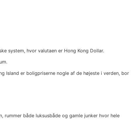
ske system, hvor valutaen er Hong Kong Dollar.
sum.
 Island er boligpriserne nogle af de højeste i verden, bor
den, rummer både luksusbåde og gamle junker hvor hele