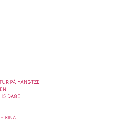
LTUR PÅ YANGTZE
REN
 15 DAGE
E KINA