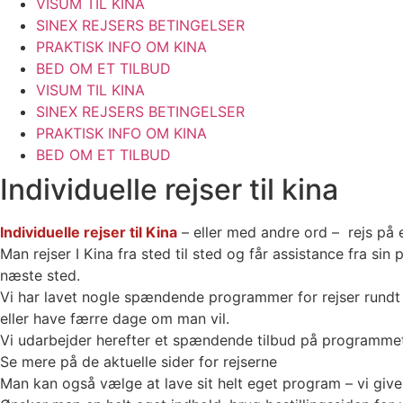
VISUM TIL KINA
SINEX REJSERS BETINGELSER
PRAKTISK INFO OM KINA
BED OM ET TILBUD
VISUM TIL KINA
SINEX REJSERS BETINGELSER
PRAKTISK INFO OM KINA
BED OM ET TILBUD
Individuelle rejser til kina
Individuelle rejser til Kina
– eller med andre ord – rejs på 
Man rejser I Kina fra sted til sted og får assistance fra s
næste sted.
Vi har lavet nogle spændende programmer for rejser rundt i
eller have færre dage om man vil.
Vi udarbejder herefter et spændende tilbud på programmet
Se mere på de aktuelle sider for rejserne
Man kan også vælge at lave sit helt eget program – vi giver