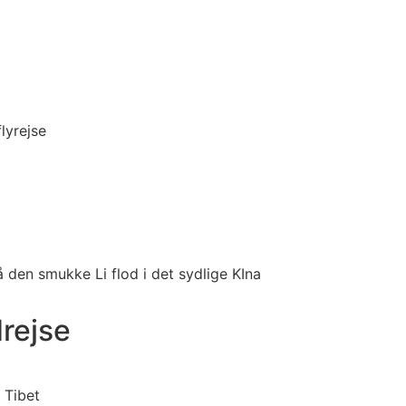
lyrejse
å den smukke Li flod i det sydlige KIna
drejse
 Tibet