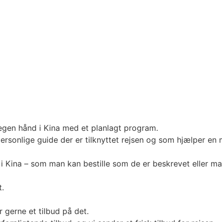
egen hånd i Kina med et planlagt program.
in personlige guide der er tilknyttet rejsen og som hjælper 
 Kina – som man kan bestille som de er beskrevet eller man
.
 gerne et tilbud på det.