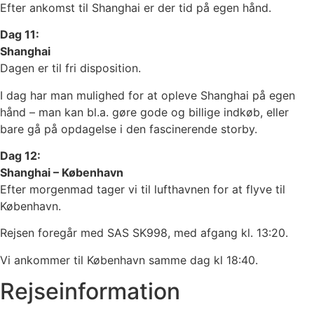
Efter ankomst til Shanghai er der tid på egen hånd.
Dag 11:
Shanghai
Dagen er til fri disposition.
I dag har man mulighed for at opleve Shanghai på egen
hånd – man kan bl.a. gøre gode og billige indkøb, eller
bare gå på opdagelse i den fascinerende storby.
Dag 12:
Shanghai – København
Efter morgenmad tager vi til lufthavnen for at flyve til
København.
Rejsen foregår med SAS SK998, med afgang kl. 13:20.
Vi ankommer til København samme dag kl 18:40.
Rejseinformation