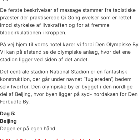
De første beskrivelser af massage stammer fra taoistiske
præster der praktiserede Qi Gong øvelser som er rettet
imod styrkelse af livskraften og for at fremme
blodcirkulationen i kroppen.
På vej hjem til vores hotel kører vi forbi Den Olympiske By.
Vi kan på afstand se de olympiske anlæg, hvor det ene
stadion ligger ved siden af det andet.
Det centrale stadion National Stadion er en fantastisk
konstruktion, der går under navnet ”fuglereden”, bedøm
selv hvorfor. Den olympiske by er bygget i den nordlige
del af Beijing, hvor byen ligger på syd- nordaksen for Den
Forbudte By.
Dag 5:
Beijing
Dagen er på egen hånd.