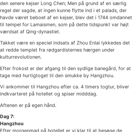
den senere kejser Long Chen; Men på grund af en særlig
regel der sagde, at ingen kunne flytte ind i et palads, der
havde været beboet af en kejser, blev det i 1744 omdannet
til tempel for Lamaismen, som på dette tidspunkt var højt
værdsat af Qing-dynastiet.
Takket være en speciel indsats af Zhou Enlai lykkedes det
at redde templet fra rødgardisternes hærgen under
kulturrevolutionen.
Efter frokost er der afgang til den sydlige banegård, for at
tage med hurtigtoget til den smukke by Hangzhou.
Vi ankommer til Hangzhou efter ca. 4 timers togtur, bliver
indkvarteret på hotellet og spiser midddag.
Aftenen er på egen hånd.
Dag 7:
Hangzhou
Efter morgenmad på hotellet er vi klar til at besøge de