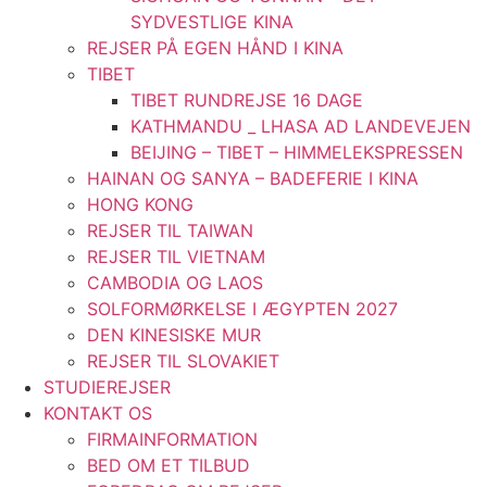
SYDVESTLIGE KINA
REJSER PÅ EGEN HÅND I KINA
TIBET
TIBET RUNDREJSE 16 DAGE
KATHMANDU _ LHASA AD LANDEVEJEN
BEIJING – TIBET – HIMMELEKSPRESSEN
HAINAN OG SANYA – BADEFERIE I KINA
HONG KONG
REJSER TIL TAIWAN
REJSER TIL VIETNAM
CAMBODIA OG LAOS
SOLFORMØRKELSE I ÆGYPTEN 2027
DEN KINESISKE MUR
REJSER TIL SLOVAKIET
STUDIEREJSER
KONTAKT OS
FIRMAINFORMATION
BED OM ET TILBUD