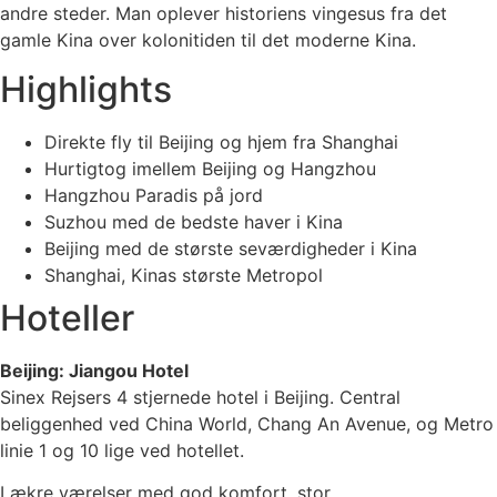
andre steder. Man oplever historiens vingesus fra det
gamle Kina over kolonitiden til det moderne Kina.
Highlights
Direkte fly til Beijing og hjem fra Shanghai
Hurtigtog imellem Beijing og Hangzhou
Hangzhou Paradis på jord
Suzhou med de bedste haver i Kina
Beijing med de største seværdigheder i Kina
Shanghai, Kinas største Metropol
Hoteller
Beijing: Jiangou Hotel
Sinex Rejsers 4 stjernede hotel i Beijing. Central
beliggenhed ved China World, Chang An Avenue, og Metro
linie 1 og 10 lige ved hotellet.
Lækre værelser med god komfort, stor