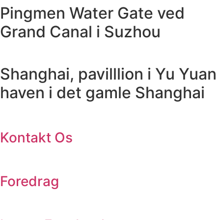
Pingmen Water Gate ved
Grand Canal i Suzhou
Shanghai, pavilllion i Yu Yuan
haven i det gamle Shanghai
Kontakt Os
Foredrag