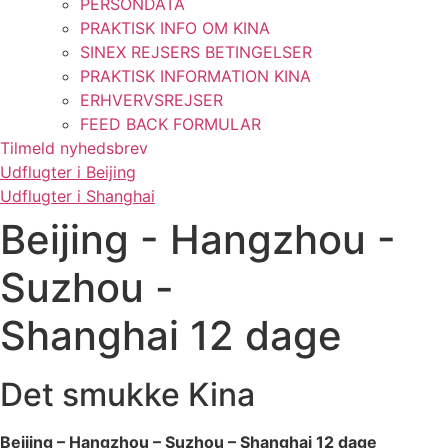
PERSONDATA
PRAKTISK INFO OM KINA
SINEX REJSERS BETINGELSER
PRAKTISK INFORMATION KINA
ERHVERVSREJSER
FEED BACK FORMULAR
Tilmeld nyhedsbrev
Udflugter i Beijing
Udflugter i Shanghai
Beijing - Hangzhou -
Suzhou -
Shanghai 12 dage
Det smukke Kina
Beijing – Hangzhou – Suzhou – Shanghai 12 dage