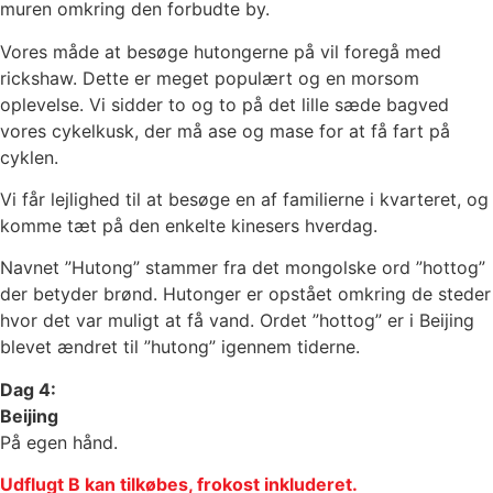
muren omkring den forbudte by.
Vores måde at besøge hutongerne på vil foregå med
rickshaw. Dette er meget populært og en morsom
oplevelse. Vi sidder to og to på det lille sæde bagved
vores cykelkusk, der må ase og mase for at få fart på
cyklen.
Vi får lejlighed til at besøge en af familierne i kvarteret, og
komme tæt på den enkelte kinesers hverdag.
Navnet ”Hutong” stammer fra det mongolske ord ”hottog”
der betyder brønd. Hutonger er opstået omkring de steder
hvor det var muligt at få vand. Ordet ”hottog” er i Beijing
blevet ændret til ”hutong” igennem tiderne.
Dag 4:
Beijing
På egen hånd.
Udflugt B kan tilkøbes, frokost inkluderet.