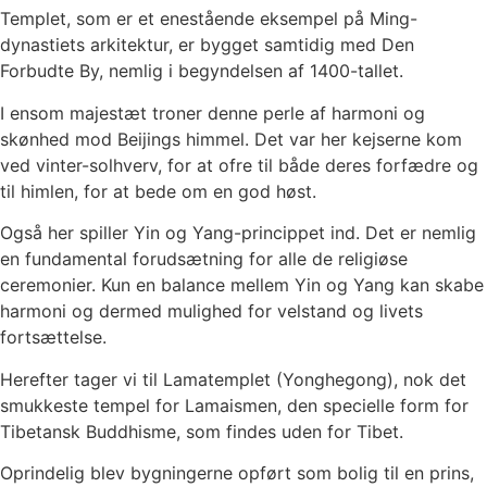
Templet, som er et enestående eksempel på Ming-
dynastiets arkitektur, er bygget samtidig med Den
Forbudte By, nemlig i begyndelsen af 1400-tallet.
I ensom majestæt troner denne perle af harmoni og
skønhed mod Beijings himmel. Det var her kejserne kom
ved vinter-solhverv, for at ofre til både deres forfædre og
til himlen, for at bede om en god høst.
Også her spiller Yin og Yang-princippet ind. Det er nemlig
en fundamental forudsætning for alle de religiøse
ceremonier. Kun en balance mellem Yin og Yang kan skabe
harmoni og dermed mulighed for velstand og livets
fortsættelse.
Herefter tager vi til Lamatemplet (Yonghegong), nok det
smukkeste tempel for Lamaismen, den specielle form for
Tibetansk Buddhisme, som findes uden for Tibet.
Oprindelig blev bygningerne opført som bolig til en prins,