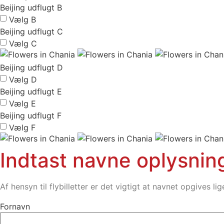
Beijing udflugt B
Vælg B
Beijing udflugt C
Vælg C
Beijing udflugt D
Vælg D
Beijing udflugt E
Vælg E
Beijing udflugt F
Vælg F
Indtast navne oplysnin
Af hensyn til flybilletter er det vigtigt at navnet opgives li
Fornavn