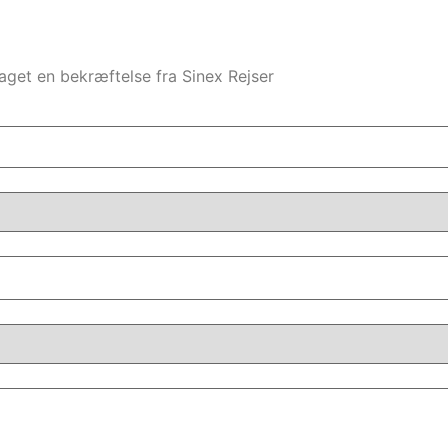
taget en bekræftelse fra Sinex Rejser