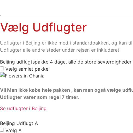
Vælg Udflugter
Udflugter i Beijing er ikke med i standardpakken, og kan 
Udflugter alle andre steder under rejsen er inkluderet
Beijing udflugtspakke 4 dage, alle de store seværdigheder i
Vælg samlet pakke
Vil Man ikke købe hele pakken , kan man også vælge udflu
Udflugter varer som regel 7 timer.
Se udflugter i Beijing
Beijing Udflugt A
Vælg A